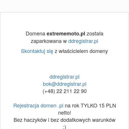
Domena
została
extrememoto.pl
zaparkowana w
ddregistrar.pl
Skontaktuj się
z właścicielem domeny
ddregistrar.pl
bok@ddregistrar.pl
(+48) 22 211 22 90
Rejestracja domen .pl
na rok TYLKO 15 PLN
netto!
Bez haczyków i bez dodatkowych warunków
:)