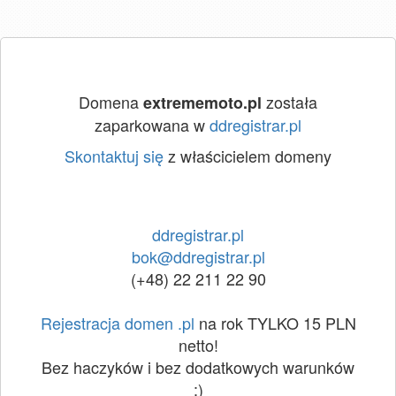
Domena
została
extrememoto.pl
zaparkowana w
ddregistrar.pl
Skontaktuj się
z właścicielem domeny
ddregistrar.pl
bok@ddregistrar.pl
(+48) 22 211 22 90
Rejestracja domen .pl
na rok TYLKO 15 PLN
netto!
Bez haczyków i bez dodatkowych warunków
:)