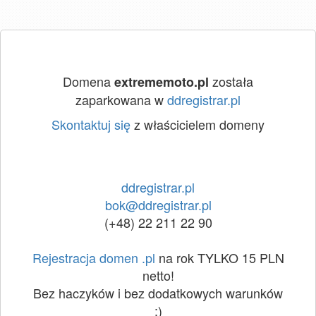
Domena
została
extrememoto.pl
zaparkowana w
ddregistrar.pl
Skontaktuj się
z właścicielem domeny
ddregistrar.pl
bok@ddregistrar.pl
(+48) 22 211 22 90
Rejestracja domen .pl
na rok TYLKO 15 PLN
netto!
Bez haczyków i bez dodatkowych warunków
:)