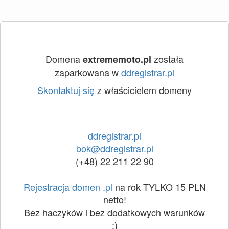
Domena
została
extrememoto.pl
zaparkowana w
ddregistrar.pl
Skontaktuj się
z właścicielem domeny
ddregistrar.pl
bok@ddregistrar.pl
(+48) 22 211 22 90
Rejestracja domen .pl
na rok TYLKO 15 PLN
netto!
Bez haczyków i bez dodatkowych warunków
:)