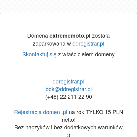
Domena
została
extrememoto.pl
zaparkowana w
ddregistrar.pl
Skontaktuj się
z właścicielem domeny
ddregistrar.pl
bok@ddregistrar.pl
(+48) 22 211 22 90
Rejestracja domen .pl
na rok TYLKO 15 PLN
netto!
Bez haczyków i bez dodatkowych warunków
:)