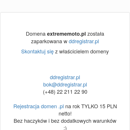
Domena
została
extrememoto.pl
zaparkowana w
ddregistrar.pl
Skontaktuj się
z właścicielem domeny
ddregistrar.pl
bok@ddregistrar.pl
(+48) 22 211 22 90
Rejestracja domen .pl
na rok TYLKO 15 PLN
netto!
Bez haczyków i bez dodatkowych warunków
:)