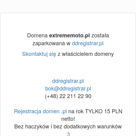
Domena
została
extrememoto.pl
zaparkowana w
ddregistrar.pl
Skontaktuj się
z właścicielem domeny
ddregistrar.pl
bok@ddregistrar.pl
(+48) 22 211 22 90
Rejestracja domen .pl
na rok TYLKO 15 PLN
netto!
Bez haczyków i bez dodatkowych warunków
:)