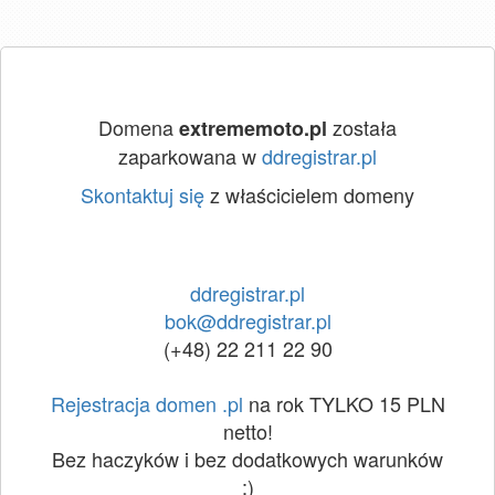
Domena
została
extrememoto.pl
zaparkowana w
ddregistrar.pl
Skontaktuj się
z właścicielem domeny
ddregistrar.pl
bok@ddregistrar.pl
(+48) 22 211 22 90
Rejestracja domen .pl
na rok TYLKO 15 PLN
netto!
Bez haczyków i bez dodatkowych warunków
:)