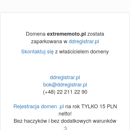
Domena
została
extrememoto.pl
zaparkowana w
ddregistrar.pl
Skontaktuj się
z właścicielem domeny
ddregistrar.pl
bok@ddregistrar.pl
(+48) 22 211 22 90
Rejestracja domen .pl
na rok TYLKO 15 PLN
netto!
Bez haczyków i bez dodatkowych warunków
:)