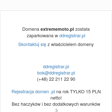
Domena
została
extrememoto.pl
zaparkowana w
ddregistrar.pl
Skontaktuj się
z właścicielem domeny
ddregistrar.pl
bok@ddregistrar.pl
(+48) 22 211 22 90
Rejestracja domen .pl
na rok TYLKO 15 PLN
netto!
Bez haczyków i bez dodatkowych warunków
:)