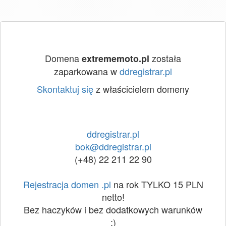
Domena
została
extrememoto.pl
zaparkowana w
ddregistrar.pl
Skontaktuj się
z właścicielem domeny
ddregistrar.pl
bok@ddregistrar.pl
(+48) 22 211 22 90
Rejestracja domen .pl
na rok TYLKO 15 PLN
netto!
Bez haczyków i bez dodatkowych warunków
:)