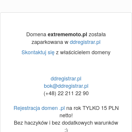
Domena
została
extrememoto.pl
zaparkowana w
ddregistrar.pl
Skontaktuj się
z właścicielem domeny
ddregistrar.pl
bok@ddregistrar.pl
(+48) 22 211 22 90
Rejestracja domen .pl
na rok TYLKO 15 PLN
netto!
Bez haczyków i bez dodatkowych warunków
:)