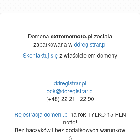
Domena
została
extrememoto.pl
zaparkowana w
ddregistrar.pl
Skontaktuj się
z właścicielem domeny
ddregistrar.pl
bok@ddregistrar.pl
(+48) 22 211 22 90
Rejestracja domen .pl
na rok TYLKO 15 PLN
netto!
Bez haczyków i bez dodatkowych warunków
:)