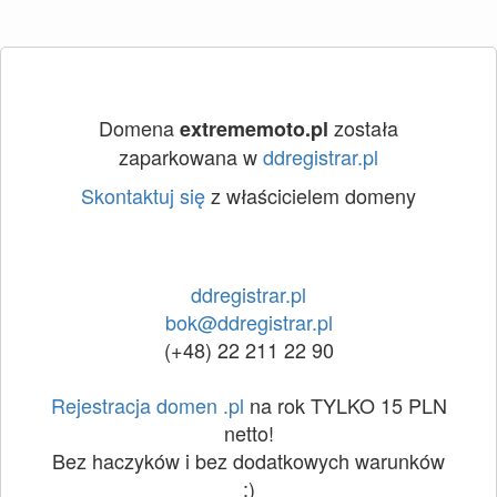
Domena
została
extrememoto.pl
zaparkowana w
ddregistrar.pl
Skontaktuj się
z właścicielem domeny
ddregistrar.pl
bok@ddregistrar.pl
(+48) 22 211 22 90
Rejestracja domen .pl
na rok TYLKO 15 PLN
netto!
Bez haczyków i bez dodatkowych warunków
:)