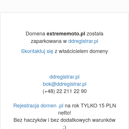
Domena
została
extrememoto.pl
zaparkowana w
ddregistrar.pl
Skontaktuj się
z właścicielem domeny
ddregistrar.pl
bok@ddregistrar.pl
(+48) 22 211 22 90
Rejestracja domen .pl
na rok TYLKO 15 PLN
netto!
Bez haczyków i bez dodatkowych warunków
:)