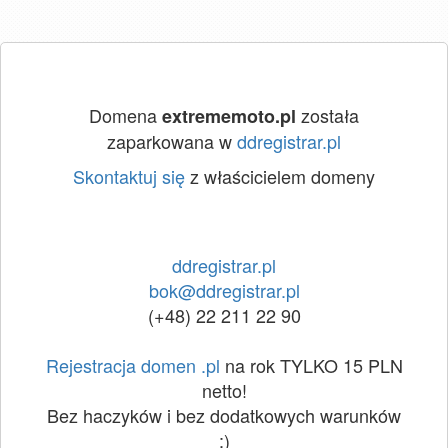
Domena
została
extrememoto.pl
zaparkowana w
ddregistrar.pl
Skontaktuj się
z właścicielem domeny
ddregistrar.pl
bok@ddregistrar.pl
(+48) 22 211 22 90
Rejestracja domen .pl
na rok TYLKO 15 PLN
netto!
Bez haczyków i bez dodatkowych warunków
:)