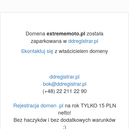
Domena
została
extrememoto.pl
zaparkowana w
ddregistrar.pl
Skontaktuj się
z właścicielem domeny
ddregistrar.pl
bok@ddregistrar.pl
(+48) 22 211 22 90
Rejestracja domen .pl
na rok TYLKO 15 PLN
netto!
Bez haczyków i bez dodatkowych warunków
:)