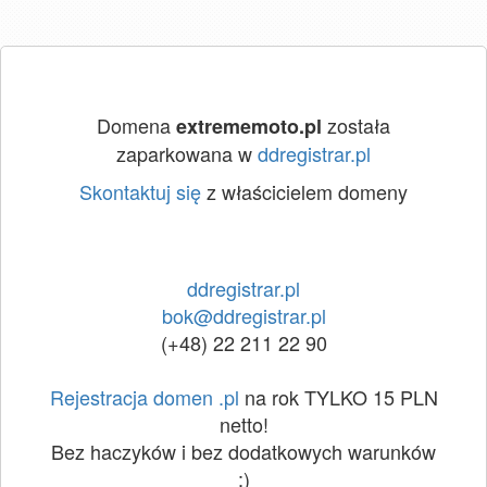
Domena
została
extrememoto.pl
zaparkowana w
ddregistrar.pl
Skontaktuj się
z właścicielem domeny
ddregistrar.pl
bok@ddregistrar.pl
(+48) 22 211 22 90
Rejestracja domen .pl
na rok TYLKO 15 PLN
netto!
Bez haczyków i bez dodatkowych warunków
:)