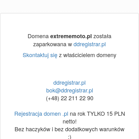
Domena
została
extrememoto.pl
zaparkowana w
ddregistrar.pl
Skontaktuj się
z właścicielem domeny
ddregistrar.pl
bok@ddregistrar.pl
(+48) 22 211 22 90
Rejestracja domen .pl
na rok TYLKO 15 PLN
netto!
Bez haczyków i bez dodatkowych warunków
:)