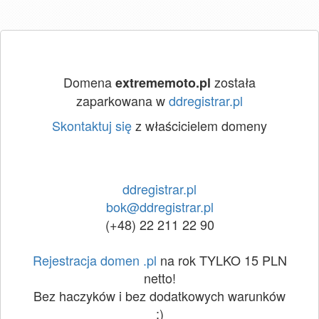
Domena
została
extrememoto.pl
zaparkowana w
ddregistrar.pl
Skontaktuj się
z właścicielem domeny
ddregistrar.pl
bok@ddregistrar.pl
(+48) 22 211 22 90
Rejestracja domen .pl
na rok TYLKO 15 PLN
netto!
Bez haczyków i bez dodatkowych warunków
:)