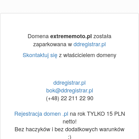
Domena
została
extrememoto.pl
zaparkowana w
ddregistrar.pl
Skontaktuj się
z właścicielem domeny
ddregistrar.pl
bok@ddregistrar.pl
(+48) 22 211 22 90
Rejestracja domen .pl
na rok TYLKO 15 PLN
netto!
Bez haczyków i bez dodatkowych warunków
:)