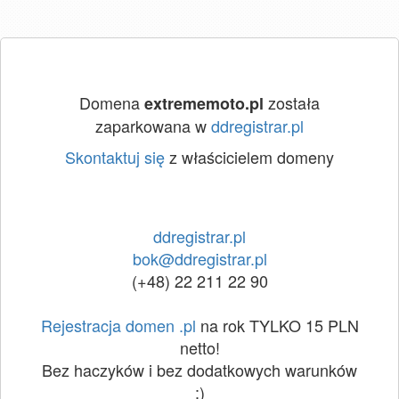
Domena
została
extrememoto.pl
zaparkowana w
ddregistrar.pl
Skontaktuj się
z właścicielem domeny
ddregistrar.pl
bok@ddregistrar.pl
(+48) 22 211 22 90
Rejestracja domen .pl
na rok TYLKO 15 PLN
netto!
Bez haczyków i bez dodatkowych warunków
:)