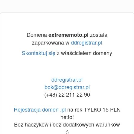
Domena
została
extrememoto.pl
zaparkowana w
ddregistrar.pl
Skontaktuj się
z właścicielem domeny
ddregistrar.pl
bok@ddregistrar.pl
(+48) 22 211 22 90
Rejestracja domen .pl
na rok TYLKO 15 PLN
netto!
Bez haczyków i bez dodatkowych warunków
:)