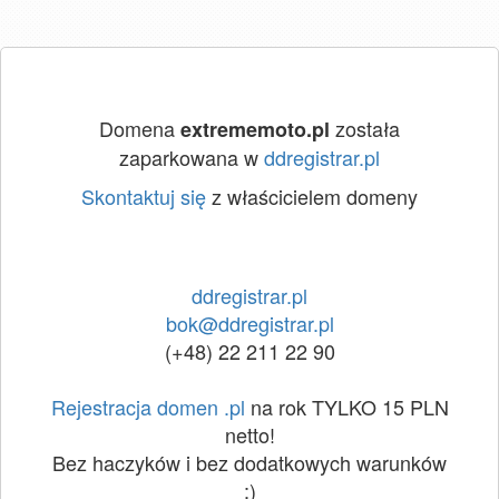
Domena
została
extrememoto.pl
zaparkowana w
ddregistrar.pl
Skontaktuj się
z właścicielem domeny
ddregistrar.pl
bok@ddregistrar.pl
(+48) 22 211 22 90
Rejestracja domen .pl
na rok TYLKO 15 PLN
netto!
Bez haczyków i bez dodatkowych warunków
:)