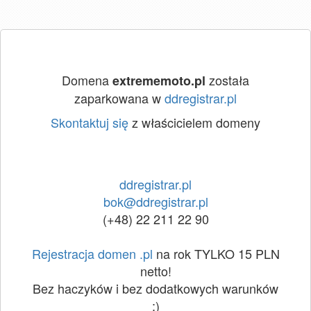
Domena
została
extrememoto.pl
zaparkowana w
ddregistrar.pl
Skontaktuj się
z właścicielem domeny
ddregistrar.pl
bok@ddregistrar.pl
(+48) 22 211 22 90
Rejestracja domen .pl
na rok TYLKO 15 PLN
netto!
Bez haczyków i bez dodatkowych warunków
:)