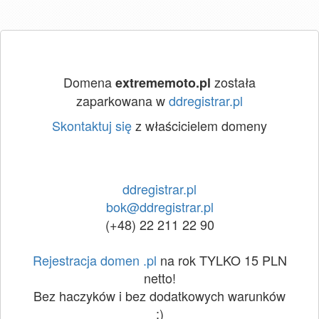
Domena
została
extrememoto.pl
zaparkowana w
ddregistrar.pl
Skontaktuj się
z właścicielem domeny
ddregistrar.pl
bok@ddregistrar.pl
(+48) 22 211 22 90
Rejestracja domen .pl
na rok TYLKO 15 PLN
netto!
Bez haczyków i bez dodatkowych warunków
:)