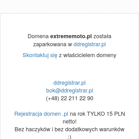
Domena
została
extrememoto.pl
zaparkowana w
ddregistrar.pl
Skontaktuj się
z właścicielem domeny
ddregistrar.pl
bok@ddregistrar.pl
(+48) 22 211 22 90
Rejestracja domen .pl
na rok TYLKO 15 PLN
netto!
Bez haczyków i bez dodatkowych warunków
:)