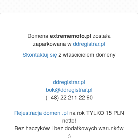
Domena
została
extrememoto.pl
zaparkowana w
ddregistrar.pl
Skontaktuj się
z właścicielem domeny
ddregistrar.pl
bok@ddregistrar.pl
(+48) 22 211 22 90
Rejestracja domen .pl
na rok TYLKO 15 PLN
netto!
Bez haczyków i bez dodatkowych warunków
:)